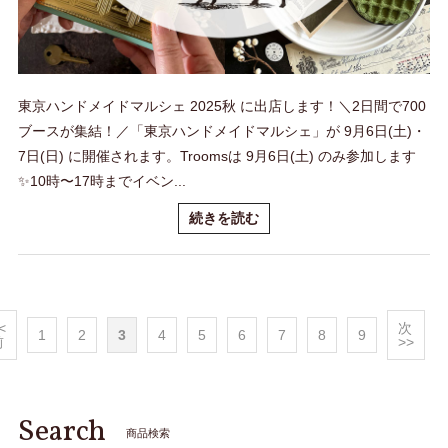
東京ハンドメイドマルシェ 2025秋 に出店します！＼2日間で700
ブースが集結！／「東京ハンドメイドマルシェ」が 9月6日(土)・
7日(日) に開催されます。Troomsは 9月6日(土) のみ参加します
✨10時〜17時までイベン...
続きを読む
<
次
1
2
3
4
5
6
7
8
9
前
>>
Search
商品検索