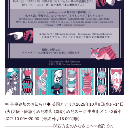
📢 催事参加のお知らせ◆ 英国とアリス2025年10月8日(水)〜14日
(火)大阪・阪急うめだ本店 10階うめだスーク 中央街区 1・2番小
屋⏰ 10:00〜20:00（最終日は16:00閉場）
――――――――――――関西方面のみなさまへ✨委託での...