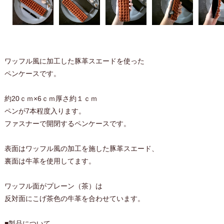
ワッフル風に加工した豚革スエードを使った
ペンケースです。
約20ｃｍ×6ｃｍ厚さ約１ｃｍ
ペンが7本程度入ります。
ファスナーで開閉するペンケースです。
表面はワッフル風の加工を施した豚革スエード、
裏面は牛革を使用してます。
ワッフル面がプレーン（茶）は
反対面にこげ茶色の牛革を合わせています。
■製品について