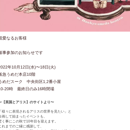
親愛なるお客様
催事参加のお知らせです
2022年10月12日(水)〜18日(火)
阪急うめだ本店10階
うめだスーク 中央街区1,2番小屋
10-20時 最終日のみ16時閉場
〜【英国とアリス】のサイトより〜
「様々に表現されるアリスの世界を見たい」と
企画して始まったイベントも、
驚く事にこの秋で
10
年目を迎えます。
これまでのご縁に感謝して、