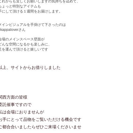
これからも宜しくお願いしますの気持ちを込めて、
ちょっと特別なアイテムも
手にして頂ける１週間をお届けします。
メインビジュアルを手掛けて下さったのは
okappalover
さん
会場のメインスペース壁面が
どんな空間になるかも楽しみに、
足を運んで頂けると嬉しいです
以上、サイトからお借りしました
関西方面の皆様
委託催事ですので
私は会場におりませんが
お手にとって品物をご覧いただける機会です
ご都合合いましたらぜひご来場くださいませ