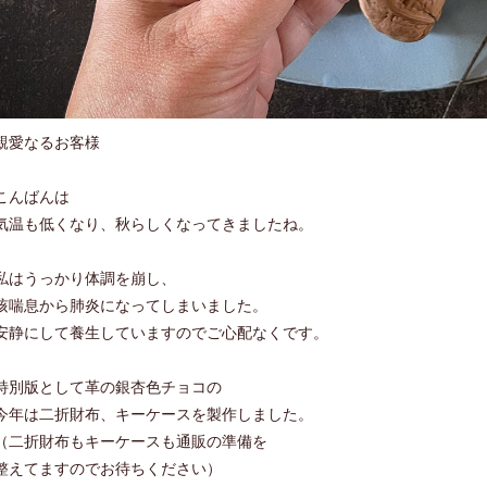
親愛なるお客様
こんばんは
気温も低くなり、秋らしくなってきましたね。
私はうっかり体調を崩し、
咳喘息から肺炎になってしまいました。
安静にして養生していますのでご心配なくです。
特別版として革の銀杏色チョコの
今年は二折財布、キーケースを製作しました。
（二折財布もキーケースも通販の準備を
整えてますのでお待ちください）